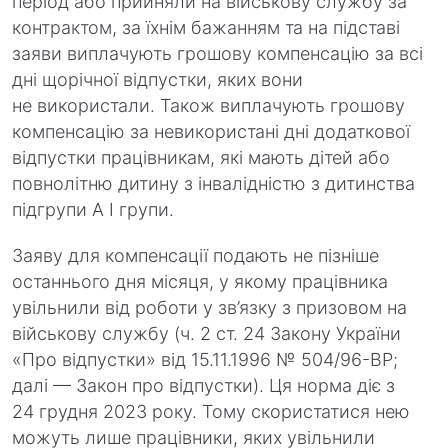
період або прийняли на військову службу за
контрактом, за їхнім бажанням та на підставі
заяви виплачують грошову компенсацію за всі
дні щорічної відпустки, яких вони
не використали. Також виплачують грошову
компенсацію за невикористані дні додаткової
відпустки працівникам, які мають дітей або
повнолітню дитину з інвалідністю з дитинства
підгрупи А I групи.
Заяву для компенсації подають не пізніше
останнього дня місяця, у якому працівника
увільнили від роботи у зв’язку з призовом на
військову службу (ч. 2 ст. 24 Закону України
«Про відпустки» від 15.11.1996 № 504/96-ВР;
далі — Закон про відпустки). Ця норма діє з
24 грудня 2023 року. Тому скористатися нею
можуть лише працівники, яких увільнили