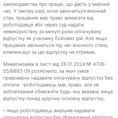
законодавства про працю, що діють у мирний
час. У такому разі, коли закінчиться воєнний
стан, працівник має право вимагати від
роботодавця або через суд надати
невикористану за минулі роки оплачувану
відпустку як учаснику бойових дій. Але якщо
працівник звільниться під час воєнного стану,
компенсації за цю відпустку не отримає.
Мінекономіки в листі від 28.01.2024 № 4706-
05/6893-09 роз’яс­нило, за яких умов
правомірно надавати оплачувану відпустку без
оплати: -роботодавець має право, але не
зобов’язаний обмежити будь-яку вказану вище
відпустку понад щорічну основну відпустку;
– якщо роботодавець вирішив надавати
оплачувані відпустки без збереження зарплати,