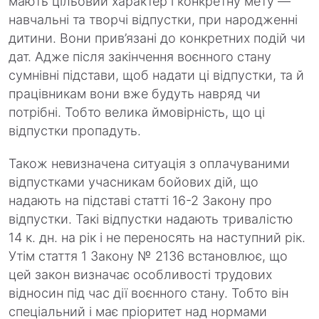
мають цільовий характер і конкретну мету —
навчальні та творчі відпустки, при народженні
дитини. Вони прив’язані до конкретних подій чи
дат. Адже після закінчення воєнного стану
сумнівні підстави, щоб надати ці відпустки, та й
працівникам вони вже будуть навряд чи
потрібні. Тобто велика ймовірність, що ці
відпустки пропадуть.
Також невизначена ситуація з оплачуваними
відпустками учасникам бойових дій, що
надають на підставі статті 16-2 Закону про
відпустки. Такі відпустки надають тривалістю
14 к. дн. на рік і не переносять на наступний рік.
Утім стаття 1 Закону № 2136 встановлює, що
цей закон визначає особливості трудових
відносин під час дії воєнного стану. Тобто він
спеціальний і має пріоритет над нормами