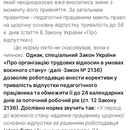
який неодноразово вже вносились зміни з
моменту його прийняття. За загальним
правилом – педагогічні працівники мають право
на щорічну основну відпустку тривалість до 56
к. днів (стаття 6 Закону України «Про
відпустки»).
Цю норму ніхто не скасовував, вона є
чинною.
Однак, спеціальний Закон України
«Про організацію трудових відносин в умовах
воєнного стану»
(
далі
–
Закон № 2136)
дозволяє роботодавцю внести корективи у
тривалість відпустки педагогічного
працівника та обмежити її до 24 календарних
днів за поточний робочий рік (ст. 12 Закону
2136). Дослівно норма звучить так:
«
У період
дії воєнного стану надання працівнику щорічної
основної відпустки за рішенням роботодавця