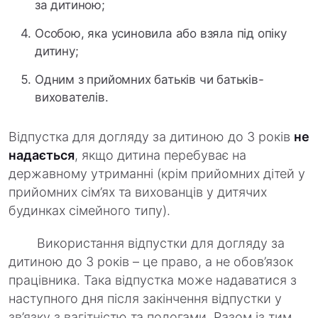
за дитиною;
Особою, яка усиновила або взяла під опіку
дитину;
Одним з прийомних батьків чи батьків-
вихователів.
Відпустка для догляду за дитиною до 3 років
не
надається
, якщо дитина перебуває на
державному утриманні (крім прийомних дітей у
прийомних сім’ях та вихованців у дитячих
будинках сімейного типу).
Використання відпустки для догляду за
дитиною до 3 років – це право, а не обов’язок
працівника. Така відпустка може надаватися з
наступного дня після закінчення відпустки у
зв’язку з вагітністю та пологами. Разом із тим