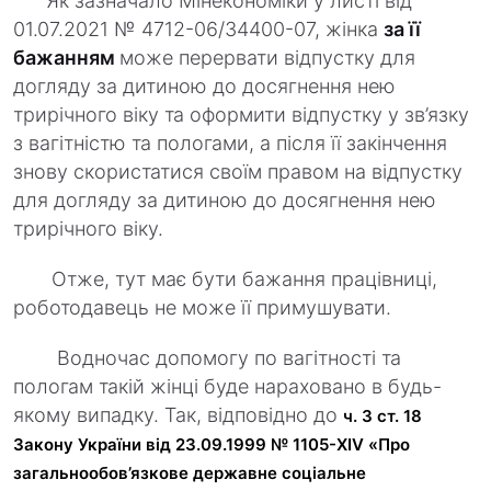
Як зазначало Мінекономіки у листі від
01.07.2021 № 4712-06/34400-07, жінка
за її
бажанням
може перервати відпустку для
догляду за дитиною до досягнення нею
трирічного віку та оформити відпустку у зв’язку
з вагітністю та пологами, а після її закінчення
знову скористатися своїм правом на відпустку
для догляду за дитиною до досягнення нею
трирічного віку.
Отже, тут має бути бажання працівниці,
роботодавець не може її примушувати.
Водночас допомогу по вагітності та
пологам такій жінці буде нараховано в будь-
якому випадку. Так, відповідно до
ч. 3 ст. 18
Закону України від 23.09.1999 № 1105-XIV «Про
загальнообов’язкове державне соціальне