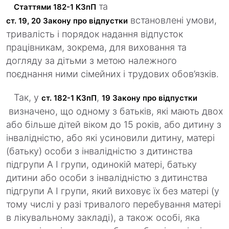
та
Статтями 182-1 КЗпП
встановлені умови,
ст. 19, 20 Закону про відпустки
тривалість і порядок надання відпусток
працівникам, зокрема, для виховання та
догляду за дітьми з метою належного
поєднання ними сімейних і трудових обов’язків.
Так, у
,
ст. 182-1 КЗпП
19 Закону про відпустки
визначено, що одному з батьків, які мають двох
або більше дітей віком до 15 років, або дитину з
інвалідністю, або які усиновили дитину, матері
(батьку) особи з інвалідністю з дитинства
підгрупи А I групи, одинокій матері, батьку
дитини або особи з інвалідністю з дитинства
підгрупи А I групи, який виховує їх без матері (у
тому числі у разі тривалого перебування матері
в лікувальному закладі), а також особі, яка