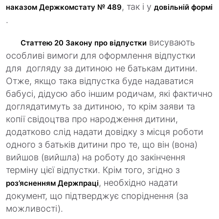
, так і у
наказом Держкомстату № 489
довільній формі
.
висувають
Статтею 20 Закону про відпустки
особливі вимоги для оформлення відпустки
для догляду за дитиною не батькам дитини.
Отже, якщо така відпустка буде надаватися
бабусі, дідусю або іншим родичам, які фактично
доглядатимуть за дитиною, то крім заяви та
копії свідоцтва про народження дитини,
додатково слід надати довідку з місця роботи
одного з батьків дитини про те, що він (вона)
вийшов (вийшла) на роботу до закінчення
терміну цієї відпустки. Крім того, згідно з
, необхідно надати
роз’ясненням
Держпраці
документ, що підтверджує споріднення (за
можливості).