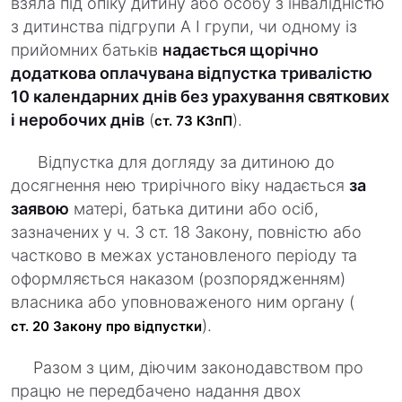
взяла під опіку дитину або особу з інвалідністю
з дитинства підгрупи А I групи, чи одному із
прийомних батьків
надається щорічно
додаткова оплачувана відпустка тривалістю
10 календарних днів без урахування святкових
і неробочих днів
(
).
ст. 73 КЗпП
Відпустка для догляду за дитиною до
досягнення нею трирічного віку надається
за
заявою
матері, батька дитини або осіб,
зазначених у ч. 3 ст. 18 Закону, повністю або
частково в межах установленого періоду та
оформляється наказом (розпорядженням)
власника або уповноваженого ним органу (
).
ст. 20 Закону про відпустки
Разом з цим, діючим законодавством про
працю не передбачено надання двох