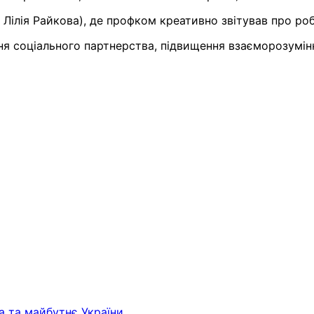
 Лілія Райкова), де профком креативно звітував про ро
ння соціального партнерства, підвищення взаєморозумін
а та майбутнє України