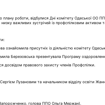
 плану роботи, відбулися Дні комітету Одеської ОО ППОН
 низку важливих зустрічей із профспілковим активом 
ти:
 ознайомила присутніх із діяльністю комітету Одеськ
дмила Березовська презентувала Програму оздоровлення
я досвідом правового захисту членів Профспілки.
 ТГ Сергієм Лузановим та начальником відділу освіти Ж
 Запорожченко, голова ППО Ольга Мержан).