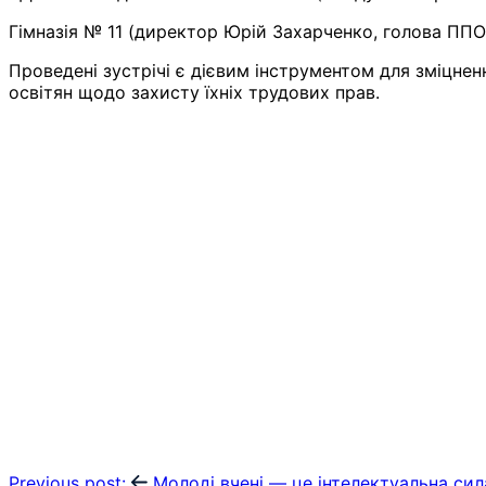
Гімназія № 11 (директор Юрій Захарченко, голова ППО
Проведені зустрічі є дієвим інструментом для зміцне
освітян щодо захисту їхніх трудових прав.
Previous post:
Молоді вчені — це інтелектуальна сил