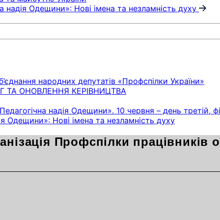
 надія Одещини»: Нові імена та незламність духу
б’єднання народних депутатів «Профспілки України»
ОГ ТА ОНОВЛЕННЯ КЕРІВНИЦТВА
«Педагогічна надія Одещини». 10 червня – день третій, 
я Одещини»: Нові імена та незламність духу
анізація Профспілки працівників ос