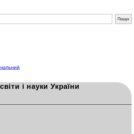
Пошук
фінальний
віти і науки України