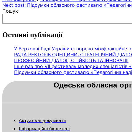
Навігація
Next post:
Підсумки обласного фестивалю «Педагогічна
записів
Пошук
Останні публікації
У Верховні Раді України створено міжфракційне о
РАДА РЕКТОРІВ ОДЕЩИНИ: СТРАТЕГІЧНИЙ ДІАЛ
ПРОФЕСІЙНИЙ ДІАЛОГ, СТІЙКІСТЬ ТА ІННОВАЦІЇ
І ще раз про VІІ фестиваль молодих спеціалістів 
Підсумки обласного фестивалю «Педагогічна наді
Одеська обласна орг
Актуальні документи
Інформаційні бюлетені