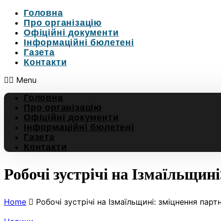
Головна
Про організацію
Офіційні документи
Інформаційні бюлетені
Газета
Контакти
Menu
Головна
Про організацію
Офіційні документи
Інформаційні бюлетені
Газета
Контакти
Робочі зустрічі на Ізмаїльщин
Home
Робочі зустрічі на Ізмаїльщині: зміцнення парт