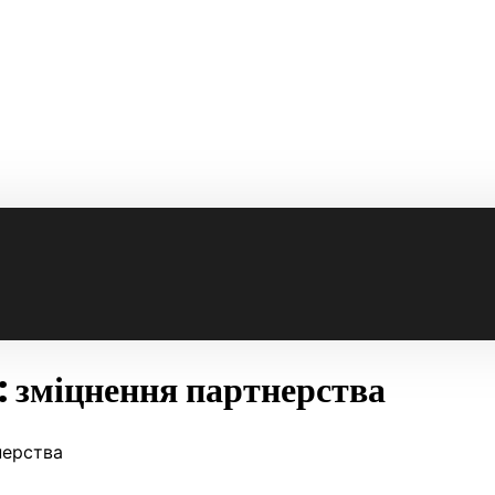
і: зміцнення партнерства
нерства