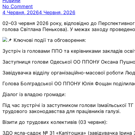
Новини
No Comment
4 Червня, 2026
4 Червня, 2026
02–03 червня 2026 року, відповідно до Перспективного
голова Світлана Пенькова). У межах заходу проведено
Ключові події та обговорення:
Зустріч із головами ППО та керівниками закладів осві
Заступниця голови Одеської ОО ППОНУ Оксана Пушнова
Завідувачка відділу організаційно-масової роботи Лю
Голова Болградської ОО ППОНУ Юлія Фощан поділилас
Діалог із владою громади:
Під час зустрічі із заступником голови Ізмаїльської
трудового законодавства для працівників галузі.
Візити до трудових колективів (03 червня):
ЗДО ясла-садок № 31 «Капітошка» (завідувачка Ірина