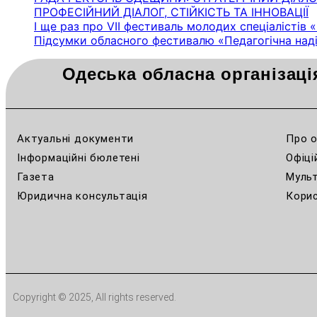
ПРОФЕСІЙНИЙ ДІАЛОГ, СТІЙКІСТЬ ТА ІННОВАЦІЇ
І ще раз про VІІ фестиваль молодих спеціалістів 
Підсумки обласного фестивалю «Педагогічна наді
Одеська обласна організаці
Актуальні документи
Про о
Інформаційні бюлетені
Офіці
Газета
Муль
Юридична консультація
Корис
Copyright © 2025, All rights reserved.