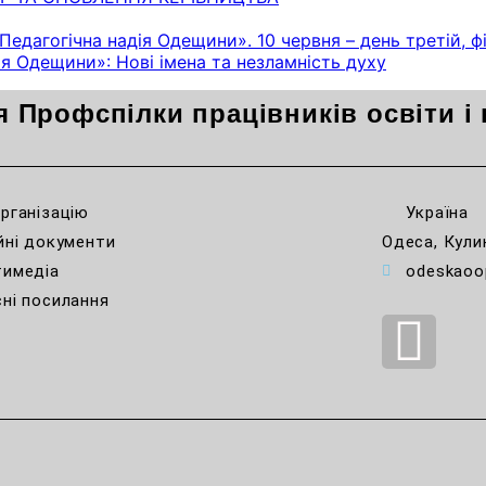
«Педагогічна надія Одещини». 10 червня – день третій, 
я Одещини»: Нові імена та незламність духу
я Профспілки працівників освіти і 
рганізацію
Україна
йні документи
Одеса, Кули
тимедіа
odeskaoo
ні посилання