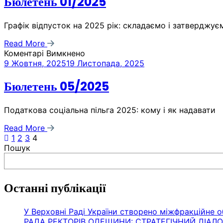
Бюлетень 01/2025
Графік відпусток на 2025 рік: складаємо і затверджує
Read More
Коментарі Вимкнено
9 Жовтня, 2025
19 Листопада, 2025
Бюлетень 05/2025
Податкова соціальна пільга 2025: кому і як надавати
Read More
1
2
3
4
Пошук
Останні публікації
У Верховні Раді України створено міжфракційне о
РАДА РЕКТОРІВ ОДЕЩИНИ: СТРАТЕГІЧНИЙ ДІАЛ